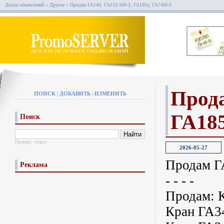
Доски объявлений
»
Другое
»
Продам ГА140, ГА133-100-2, ГА185у, ГА74M-5
Прода
ПОИСК
|
ДОБАВИТЬ
|
ИЗМЕНИТЬ
ГА185
Поиск
Пример:
отдых
2026-05-27
Продам Г
Реклама
- - - -
Продам: 
Кран ГА34