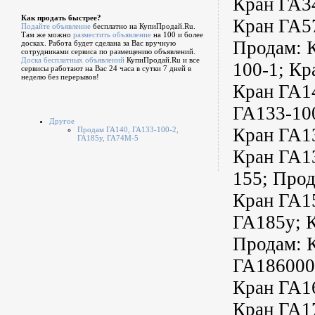
Кран ГА34
Как продать быстрее?
Кран ГА5
Подайте объявление
бесплатно на КупиПродай.Ru.
Там же можно
разместить объявление
на 100 и более
Продам: 
досках. Работа будет сделана за Вас вручную
сотрудниками сервиса по размещению объявлений.
Доска бесплатных объявлений
КупиПродай.Ru и все
100-1; Кр
сервисы работают на Вас 24 часа в сутки 7 дней в
неделю без перерывов!
Кран ГА14
ГА133-100
Другое
Кран ГА13
Продам ГА140, ГА133-100-2,
ГА185у, ГА74M-5
Кран ГА13
155; Прод
Кран ГА15
ГА185у; 
Продам: 
ГА186000а
Кран ГА16
Кран ГА17