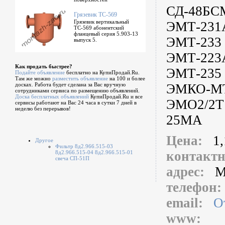
СД-48БСМ
Грязевик ТС-569
Грязевик вертикальный
ЭМТ-231А
ТС-569 абонентский
фланцевый серия 5.903-13
ЭМТ-233 
выпуск 5.
ЭМТ-223А
Как продать быстрее?
ЭМТ-235 
Подайте объявление
бесплатно на КупиПродай.Ru.
Там же можно
разместить объявление
на 100 и более
досках. Работа будет сделана за Вас вручную
ЭМКО-МТ 
сотрудниками сервиса по размещению объявлений.
Доска бесплатных объявлений
КупиПродай.Ru и все
ЭМО2/2Т 
сервисы работают на Вас 24 часа в сутки 7 дней в
неделю без перерывов!
25МА
Цена:
1,
Другое
Фильтр 8д2.966.515-03
контакт
8д2.966.515-04 8д2.966.515-01
свеча СП-51П
адрес:
М
телефон
email:
О
www: