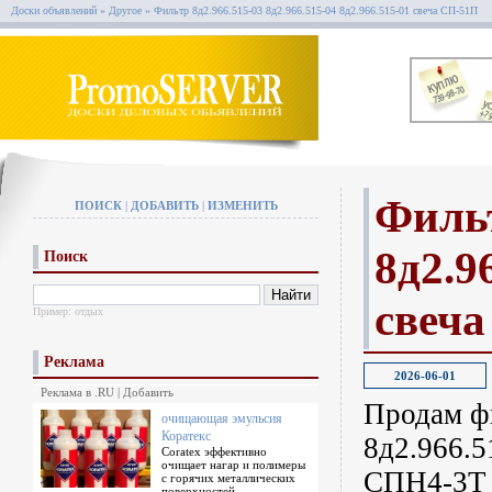
Доски объявлений
»
Другое
»
Фильтр 8д2.966.515-03 8д2.966.515-04 8д2.966.515-01 свеча СП-51П
Фильт
ПОИСК
|
ДОБАВИТЬ
|
ИЗМЕНИТЬ
8д2.9
Поиск
свеч
Пример:
отдых
Реклама
2026-06-01
Реклама в .RU
|
Добавить
Продам фи
очищающая эмульсия
Коратекс
8д2.966.5
Coratex эффективно
очищает нагар и полимеры
СПН4-3Т 
с горячих металлических
поверхностей