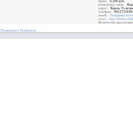
Цена:
6,500 руб.
контактное лицо:
Вла
адрес:
Киров, Ул яуль
телефон:
8912721638
email:
Отправить почт
www:
http://Suetin.vl
Количество просмотр
Объявления в Челябинске