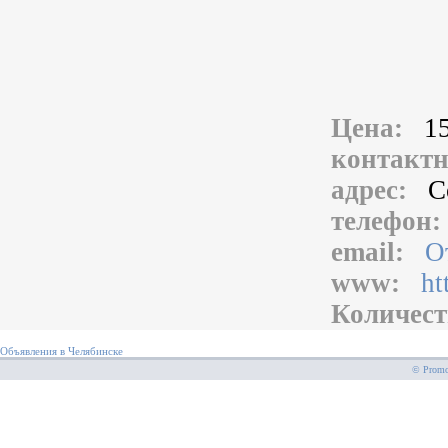
Цена:
1
контакт
адрес:
С
телефон
email:
О
www:
ht
Количест
Объявления в Челябинске
© PromoS