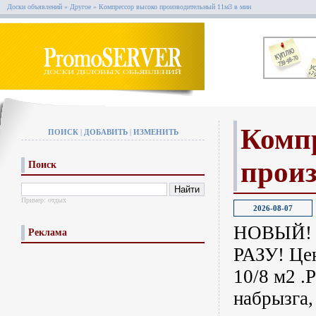
Доски объявлений
»
Другое
»
Компрессор высоко производительный 11м3 в мин
Комп
ПОИСК
|
ДОБАВИТЬ
|
ИЗМЕНИТЬ
произ
Поиск
Пример:
отдых
2026-08-07
НОВЫЙ! "
Реклама
РАЗУ! Це
10/8 м2 .
набрызга,