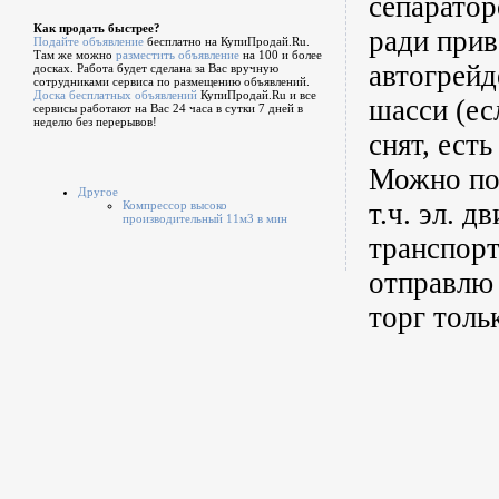
сепаратор
Как продать быстрее?
ради прив
Подайте объявление
бесплатно на КупиПродай.Ru.
Там же можно
разместить объявление
на 100 и более
автогрейд
досках. Работа будет сделана за Вас вручную
сотрудниками сервиса по размещению объявлений.
Доска бесплатных объявлений
КупиПродай.Ru и все
шасси (ес
сервисы работают на Вас 24 часа в сутки 7 дней в
неделю без перерывов!
снят, ест
Можно под
Другое
т.ч. эл. 
Компрессор высоко
производительный 11м3 в мин
транспорт
отправлю 
торг толь